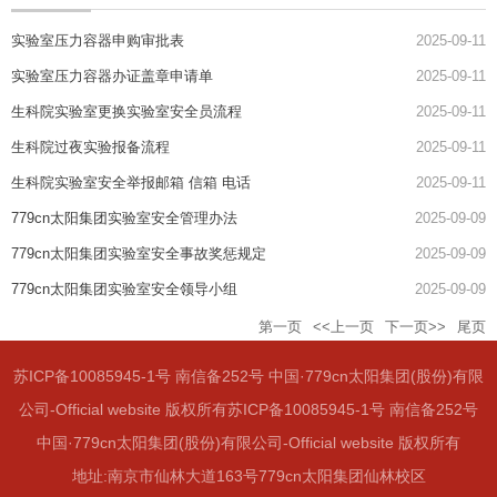
实验室压力容器申购审批表
2025-09-11
实验室压力容器办证盖章申请单
2025-09-11
生科院实验室更换实验室安全员流程
2025-09-11
生科院过夜实验报备流程
2025-09-11
生科院实验室安全举报邮箱 信箱 电话
2025-09-11
779cn太阳集团实验室安全管理办法
2025-09-09
779cn太阳集团实验室安全事故奖惩规定
2025-09-09
779cn太阳集团实验室安全领导小组
2025-09-09
第一页
<<上一页
下一页>>
尾页
苏ICP备10085945-1号 南信备252号 中国·779cn太阳集团(股份)有限
公司-Official website 版权所有苏ICP备10085945-1号 南信备252号
中国·779cn太阳集团(股份)有限公司-Official website 版权所有
地址:南京市仙林大道163号779cn太阳集团仙林校区