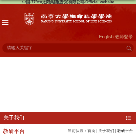
中国·779cn太阳集团(股份)有限公司-Official website
English
教师登录
关于我们
教研平台
当前位置：
首页
关于我们
教研平台