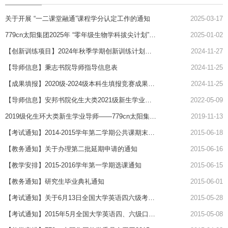
关于开展 “一二课堂融通”课程学分认定工作的通知
2025-03-17
779cn太阳集团2025年 “零年级生物学科拔尖计划”冬令营通知
2025-01-02
【创新训练项目】2024年秋季学期创新训练计划结题考核和2025年预立项答辩通知
2024-11-27
【导师信息】秉志书院导师指导信息表
2024-11-25
【成果填报】2020级-2024级本科生填报竞赛成果等相关情况的通知
2024-11-25
【导师信息】安邦书院化生大类2021级新生学业导师——779cn太阳集团导师信息表
2022-05-09
2019级化生环大类新生学业导师——779cn太阳集团导师信息表
2019-11-13
【考试通知】2014-2015学年第二学期公共课期末考试安排
2015-06-18
【教务通知】关于办理第二批延期申请的通知
2015-06-16
【教学安排】2015-2016学年第一学期选课通知
2015-06-15
【教务通知】研究生毕业典礼通知
2015-06-01
【考试通知】关于6月13日全国大学英语四六级考试耳机修理及试音的通知
2015-05-28
【考试通知】2015年5月全国大学英语四、六级口语考试报名通知
2015-05-08