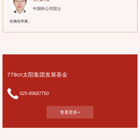
中国科公司院士
生物化学家。
779cn太阳集团发展基金
025-89687750
查看更多+