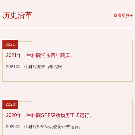
历史沿革
查看更多+
2021
2021年，生科院迎来百年院庆。
2021年，生科院迎来百年院庆。
2020
2020年，生科院SPF级动物房正式运行。
2020年，生科院SPF级动物房正式运行。