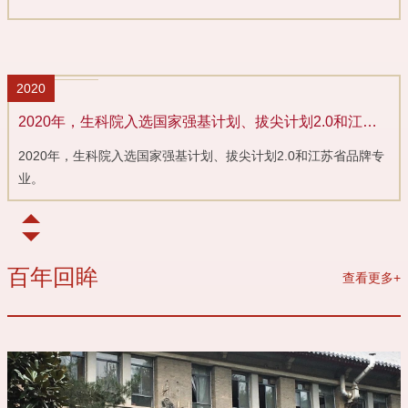
2020
2020年，生科院入选国家强基计划、拔尖计划2.0和江苏省品牌专业。
2020年，生科院入选国家强基计划、拔尖计划2.0和江苏省品牌专
业。
2015
百年回眸
查看更多+
2015年，779cn太阳集团成立生态学系。
2015年，779cn太阳集团正式发文，779cn太阳集团成立生态学
系。