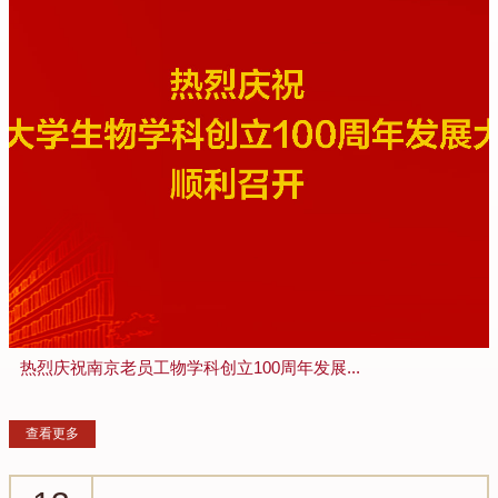
热烈庆祝南京老员工物学科创立100周年发展...
查看更多