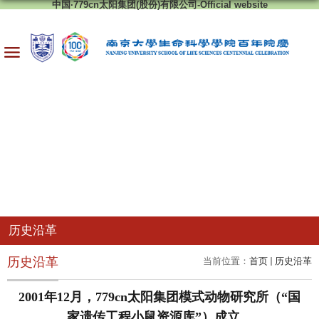
中国·779cn太阳集团(股份)有限公司-Official website
历史沿革
历史沿革
当前位置：
首页
历史沿革
2001年12月，779cn太阳集团模式动物研究所（“国
家遗传工程小鼠资源库”）成立。