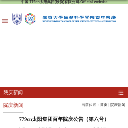
中国·779cn太阳集团(股份)有限公司-Official website
院庆新闻
院庆新闻
当前位置：
首页
院庆新闻
779cn太阳集团百年院庆公告（第六号）