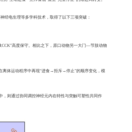
及神经电生理等多学科技术，取得了以下三项突破：
—
肽
CCK”
高度保守。相比之下，原口动物另一大门
节肢动物
在离体运动程序中再现
“
进食
→
拒斥
→
停止
”
的顺序变化，模
中，则通过协同调控神经元内在特性与突触可塑性共同作