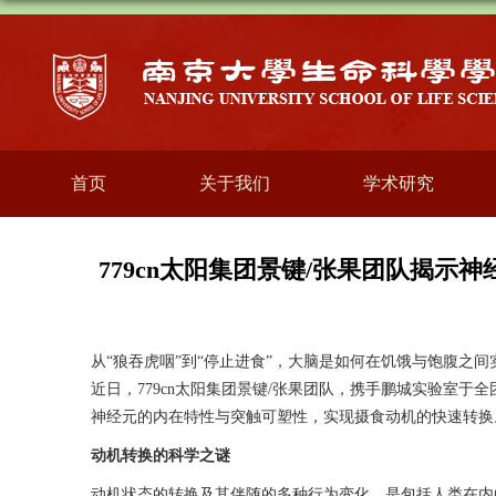
首页
关于我们
学术研究
779cn太阳集团景键/张果团队揭
从
“
狼吞虎咽
”
到
“
停止进食
”
，大脑是如何在饥饿与饱腹之间
近日，779cn太阳集团景键
/
张果团队，携手鹏城实验室于全团
神经元的内在特性与突触可塑性，实现摄食动机的快速转换
动机转换的科学之谜
动机状态的转换及其伴随的多种行为变化，是包括人类在内