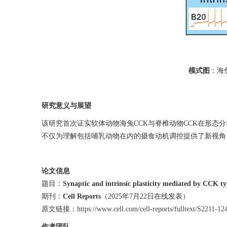
模式图
：海
研究意义与展望
该研究首次证实软体动物海兔
CCK
与脊椎动物
CCK
在形态分
不仅为理解包括哺乳动物在内的摄食动机调控提供了新视角
论文信息
题目：
Synaptic and intrinsic plasticity mediated by CCK typ
期刊：
Cell Reports
（
2025
年
7
月
22
日在线发表）
原文链接：
https://www.cell.com/cell-reports/fulltext/S2211-1
作者团队