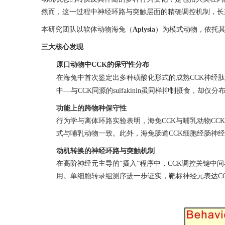
然而，这一过程中神经环路与突触层面的精确调控机制，长
本研究团队以软体动物海兔（
Aplysia
）为模式动物，依托
三大核心发现
原口动物中
CCK
的保守性分布
在海兔中首次鉴定出多种磺酸化形式的成熟
CCK
神经肽
—
中
与
CCK
同源的
sulfakinin
虽同样抑制摄食，却仅分
功能上的跨物种保守性
行为学与离体环路实验表明，海兔
CCK
与哺乳动物
CCK
式与哺乳动物一致。此外，海兔肠道
CCK
细胞经肠神经
动机转换的神经环路与突触机制
在高阶神经元主导的
“
摄入
”
程序中，
CCK
调控关键中间
用。单细胞转录组测序进一步证实，靶标神经元表达
C