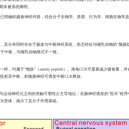
期未被系统阐明。
其已明确的摄食神经环路，结合分子生物学、质谱、行为学、细胞生物学
，其分布同时存在于肠道与中枢神经系统，形态特征与哺乳动物的
“
脑肠
布于中枢，与哺乳动物模式不一致。
一样，均属于
“
饱肽
”
（
satiety peptide
）。海兔
CCK
可显著减少摄食量，并
投射至中枢，刺激肠神经可诱发中枢
CCK
释放。
与运动神经元之间的突触可塑性占主导地位；在肠神经诱发的
“
拒斥
”
程序
CK
受体，揭示了其分子作用基础。