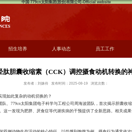
中国·779cn太阳集团(股份)有限公司-Official website
招生培养
人事动态
员工工作
示神经肽胆囊收缩素（CCK）调控摄食动机转换
发布者：刘姝伶
发布时间：2025-08-19
浏览次数：
实现如此复杂的动机切换的？
队、779cn太阳集团电子科学与工程公司周海波团队，首次揭示胆囊收
。这一发现为肥胖、厌食症等代谢疾病的干预提供了全新思路。相关成果
的双侧动物生存活动的核心特征。以饥饿到饱腹为例，摄食行为通常依次