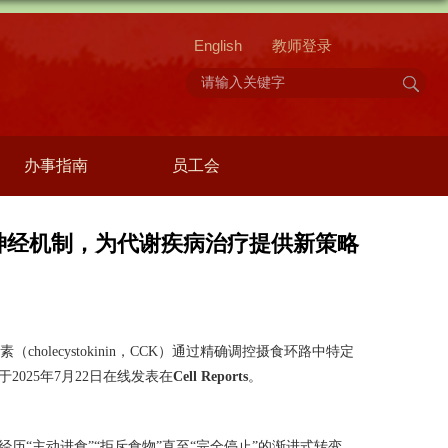
English
教师登录
办事指南
员工会
的神经机制，为代谢疾病治疗提供新策略
缩素（
cholecystokinin
，
CCK
）通过精确调控摄食环路中特定
于
2025
年
7
月
22
日在线发表在
Cell Reports
。
经历
“
主动进食
”“
拒斥食物
”
直至
“
完全停止
”
的渐进式转变。