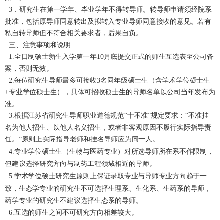
3．研究生在第一学年、毕业学年不得转导师。转导师申请须经院系
批准，包括原导师同意转出及拟转入专业导师同意接收的意见。若有
私自转导师但不符合相关要求者，后果自负。
三、注意事项和说明
1.全日制硕士新生入学第一年10月底提交正式的师生互选表至公司备
案，否则无效。
2.每位研究生导师最多可接收3名同年级硕士生（含学术学位硕士生
+专业学位硕士生），具体可招收硕士生的导师名单以公司当年发布为
准。
3.根据江苏省研究生导师职业道德规范
“十不准”规定要求：“不准挂
名为他人招生、以他人名义招生，或者非客观原因不履行实际指导责
任。”原则上实际指导老师和挂名导师应为同一人。
4.专业学位硕士生（生物与医药专业）
对所选导师所在系不作限制，
但建议选择研究方向与制药工程领域相近的导师。
5.学术学位硕士研究生原则上保证录取专业与导师专业方向趋于一
致，
生态学专业的研究生
不可
选择生理系、生化系、生药系
的导师，
药学专业的研究生
不建议
选择生态系的导师。
6.互选的师生之间不可研究方向相差较大。