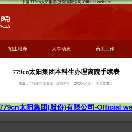
中国·779cn太阳集团(股份)有限公司-Official website
招生培养
人事动态
员工工作
779cn太阳集团本科生办理离院手续表
来源：779cn太阳集团
发布时间：2026-04-14
浏览次数：