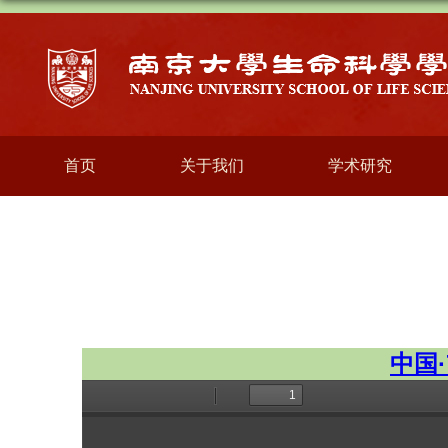
首页
关于我们
学术研究