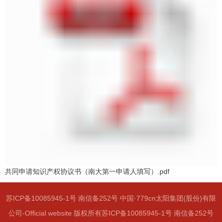
共同申请知识产权协议书（南大第一申请人填写）.pdf
苏ICP备10085945-1号 南信备252号 中国·779cn太阳集团(股份)有限
公司-Official website 版权所有苏ICP备10085945-1号 南信备252号