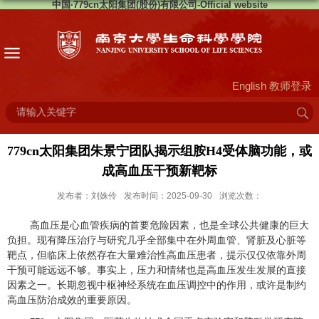
中国·779cn太阳集团(股份)有限公司-Official website
English
教师登录
779cn太阳集团朱景宁团队揭示组胺H4受体脑功能，或
成高血压干预新靶标
发布者：刘姝伶
发布时间：2025-09-30
浏览次数：
高血压是心血管疾病的首要危险因素，也是全球公共健康的巨大
负担。现有降压治疗与研究几乎全部集中在外周血管、肾脏及心脏等
靶点，但临床上依然存在大量难治性高血压患者，提示仅仅依靠外周
干预可能远远不够。事实上，压力和情绪也是高血压发生发展的直接
因素之一。长期忽视中枢神经系统在血压调控中的作用，或许是制约
高血压防治成效的重要原因。