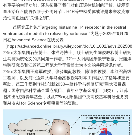
有重要的生理功能，还从拓展了我们对血压调控机制的理解。提示高
H4R
血压治疗不能再仅限于外周环节，
等中枢受体或许是未来攻克难
治性高血压的“关键之钥”。
Targeting histamine H4 receptor in the rostral
该研究工作以“
ventromedial medulla to relieve hypertension
2025
9
29
”为题于
年
月
Advanced Science
日在
在线发表
https://advanced.onlinelibrary.wiley.com/doi/10.1002/advs.202508
（
779cn太阳集团石莹博士、张洋浔博士、硕士研究生陈俊毅和博士研究
生马赛为该论文的共同第一作者。779cn太阳集团朱景宁教授、张潇洋
特聘研究员和江苏第二师范大学于雷博士为本文的共同通讯作者。
779cn太阳集团
王建军教授、张
骑鹏副教授、陈迪俊教授、李红召高级
工程师，以及河北医科大学马会杰教授等对本工作提供了指导和重要
2030
帮助。该工作受到“科技创新
—脑科学与类脑研究”重大项目课
B
题，国家自然科学基金重点项目、青年科学基金项目（
类），江苏
省杰出
/
优秀青年基金，以及779cn太阳集团中央高校基本科研业务费
AI & AI for Science
和
专项项目等的资助。