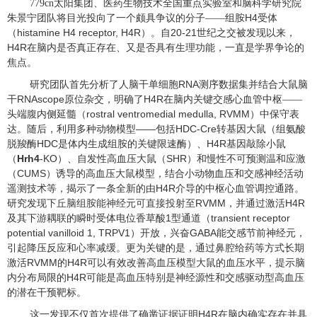
779cn太阳集团、医药生物技术全国重点实验室和脑科学研究院
H4
朱景宁团队将目光投向了一个颇具争议的分子——组胺
受体
histamine H4 receptor, H4R
20-21
（
）。自
世纪之交被发现以来，
H4R
在脑内是否真正存在、又是否具有生理功能，一直是学界争论的
焦点。
RNA
研究团队首先分析了人脑干单细胞
测序数据集并结合大鼠脑
RNAscope
H4R
干
原位杂交，明确了
在脑内关键交感心血管中枢——
rostral ventromedial medulla,
RVMM
头端腹内侧延髓（
）中保守表
——
HDC-Cre
达。随后，利用多种动物模型
包括
转基因大鼠（组氨酸
HDC
H4R
脱羧酶
是体内生成组胺的关键限速酶）、
基因敲除小鼠
Hrh4
-KO
SHR
（
）、自发性高血压大鼠（
）和慢性不可预测温和应激
CUMS
（
）诱导的高血压大鼠模型，结合小动物血压和交感神经活动
H4R
遥测技术等，揭示了一条全新的由
介导的中枢心血管调控通路。
RVMM
H4R
研究发现
下丘脑组胺能神经元可直接投射至
，并通过激活
1
transient receptor
及其下游耦联的瞬时受体电位香草酸
型通道（
potential vanilloid 1, TRPV1
GABA
）开放，兴奋
能交感节前神经元，
引起降压反应和心率减缓。更为关键的是，通过鼻腔给药等方式长期
RVMM
H4R
激活
的
可以有效改善高血压模型大鼠的血压水平，提示脑
H4R
内分布局限的
可能是高血压特别是神经源性和交感驱动型高血压
的潜在干预靶标。
H4R
这一发现不仅首次提供了确凿证据证明
在脑内确实存在并具