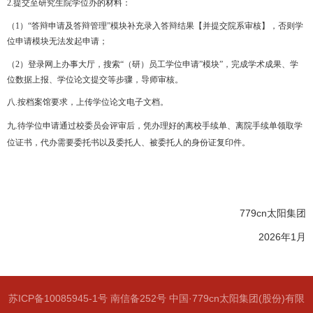
2.
提交至研究生院学位办的材料：
（1）
“答辩申请及答辩管理”模块补充录入答辩结果【并提交院系审核】，否则学
位申请模块无法发起申请；
（2）登录网上办事大厅，搜索“（研）员工学位申请”模块”，完成学术成果、
学
位数据上报、
学位论文提交等步骤，导师审核。
八
.
按档案馆要求，上传学位论文电子文档。
九.
待学位申请通过校委员会评审后，凭办理好的离校手续单、离院手续单领取学
位证书，代办需要委托书以及委托人、被委托人的身份证复印件。
779cn太阳集团
2026年1月
苏ICP备10085945-1号 南信备252号 中国·779cn太阳集团(股份)有限