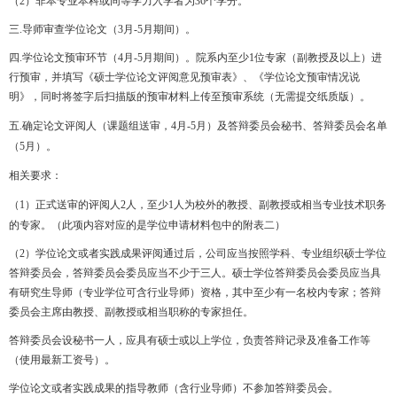
（
2
）非本专业本科或同等学力入学者为
36
个学分。
三
.
导师审查学位论文（3月-5月期间）。
四.学位论文预审环节（4月-5月期间）。
院系内
至少1位
专家（副教授及以上）进
行预审，并填写《硕士学位论文评阅意见预审表》、《学位论文预审情况说
明》，
同时将签字后扫描版的预审材料上传至预审系统（无需提交纸质版）。
五.
确定论文评阅人（课题组送审，4月-5月）及
答辩委员会秘书、
答辩委员会名单
（5月）。
相关要求：
（1
）正式送审的评阅人2
人，至少1
人为校外的教授、副教授或相当专业技术职务
的专家。（此项内容对应的是学位申请材料包中的附表二）
（2
）
学位论文或者实践成果评阅通过后，公司应当按照学科、
专业组织硕士学位
答辩委员会，答辩委员会委员应当不少于
三人。
硕士学位答辩委员会委员应当具
有研究生导师（专业学
位可含行业导师）资格，其中至少有一名校内专家；答辩
委
员会主席由教授、副教授或相当职称的专家担任。
答辩委员
会设秘书一人，应具有硕士或以上学位，负责答辩记录及准
备工作等
（使用最新工资号）。
学位论文或者实践成果的指导教师（含行业导师）
不参加答辩委员会。