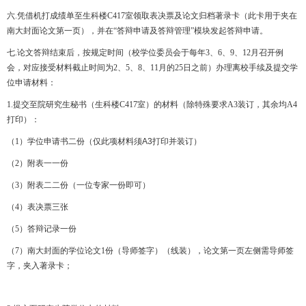
六.
凭借机打成绩单至生科楼C417
室领取表决票及论文归档著录卡（此卡用于夹在
南大封面论文第一页），并在
“答辩申请及答辩管理”模块
发起答辩申请。
七.
论文答辩结束后，按规定时间（校学位委员会于每年
3
、
6
、
9
、
12
月召开例
会，对应接受材料截止时间为
2
、
5
、
8
、
11
月的
25
日之前）办理离校手续及提交学
位申请材料：
1.
提交至院研究生秘书（生科楼
C417
室）的材料
（除特殊要求A3装订，其余均A4
打印）
：
（
1
）学位申请书二份
（仅此项材料须A3打印并装订）
（
2
）附表一一份
（
3
）附表二二份（一位专家一份即可）
（
4
）表决票三张
（
5）
答辩记录一份
（
7
）南大封面的学位论文1份（导师签字）
（线装）
，论文第一页左侧需导师签
字，夹入著录卡；