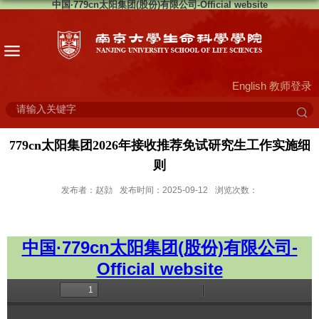
中国·779cn太阳集团(股份)有限公司-Official website
English
教师登录
779cn太阳集团2026年接收推荐免试研究生工作实施细
则
发布者：赵勍
发布时间：2025-09-12
浏览次数：