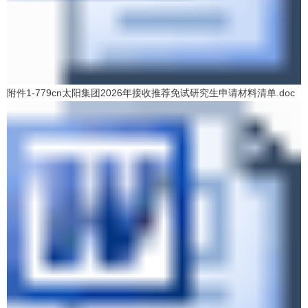
附件1-779cn太阳集团2026年接收推荐免试研究生申请材料清单.doc