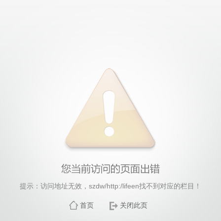
国·779cn太阳集团(股份)有限公司-Official websi
提示：访问地址无效，szdw/http:/lifeen找不到对应的栏目！
首页
关闭此页