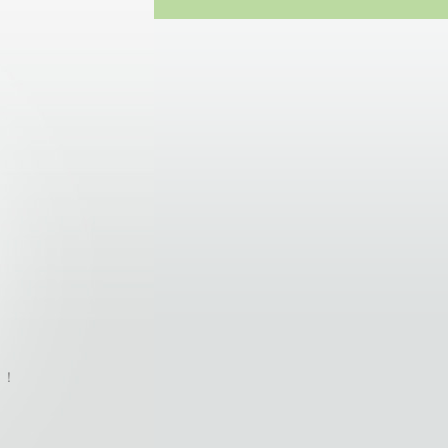
te
目！